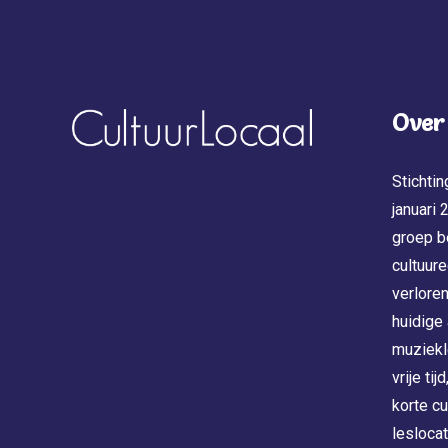
Over
Stichtin
januari
groep b
cultuure
verloren
huidige
muziekl
vrije ti
korte c
leslocat