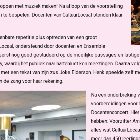
toppen met muziek maken! Na afloop van de voorstelling
en te bespelen. Docenten van CultuurLocaal stonden klaar
enbare repetitie plus optreden van een groot
urLocaal, ondersteund door docenten en Ensemble
eerst nog goed gestudeerd op de moeilijke passages en lastige
 waarbij het publiek naar hartenlust kon meezingen. Daarna volg
t een tekst van zijn zus Joke Elderson. Henk speelde zelf mee
m de zang voor haar rekening.
Na een onderbreking vo
voorbereidingen voor h
Docentenconcert. Hier 
hebben. Voorzitter Ar
alles wat CultuurLocaa
meer dan 450 leerlinge