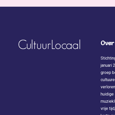
Over
Stichtin
januari
groep b
cultuure
verloren
huidige
muziekl
vrije ti