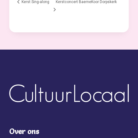
Kerst Sing-along
Kerstconcert BaerneKoor Dorpskerk
Over ons