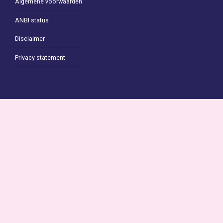
Algemene voorwaarden
ANBI status
Disclaimer
Privacy statement
Contact
Stichting CultuurLocaal
De Baerne
Buitenlandse Baan 1
2991 GA Barendrecht
Tel: 06 – 57 83 86 41
miranda@cultuurlocaal.nl