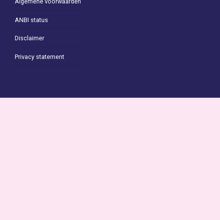
Algemene voorwaarden
ANBI status
Disclaimer
Privacy statement
Contact
Stichting CultuurLocaal
De Baerne
Buitenlandse Baan 1
2991 GA Barendrecht
Tel: 06 – 57 83 86 41
miranda@cultuurlocaal.nl